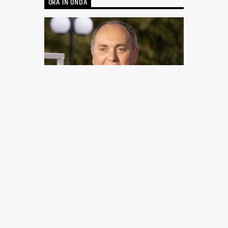
ORA IN ONDA
GOOD MORNING
AZZURRA!
[...]
INFO AND EPISODES