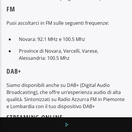
FM
Puoi ascoltarci in FM sulle seguenti frequenze:
Contattaci allo 0321 626286 oppure a
info@radioazzurra.net
Novara: 92.1 MHz e 100.5 Mhz
Province di Novara, Vercelli, Varese,
Stazione Azzurra FM
Alessandria: 100.5 Mhz
DAB+
Siamo disponibili anche su DAB+ (Digital Audio
Broadcasting), che offre un’esperienza audio di alta
qualità. Sintonizzati su Radio Azzurra FM in Piemonte
e Lombardia con il tuo dispositivo DAB+
STREAMING ONLINE
Ovunque tu sia, puoi ascoltarci comodamente online: