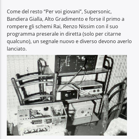
Come del resto “Per voi giovani”, Supersonic,
Bandiera Gialla, Alto Gradimento e forse il primo a
Contattaci allo 0321 626286 oppure a
rompere gli schemi Rai, Renzo Nissim con il suo
info@radioazzurra.net
programma preserale in diretta (solo per citarne
qualcuno), un segnale nuovo e diverso devono averlo
lanciato.
Stazione Azzurra FM