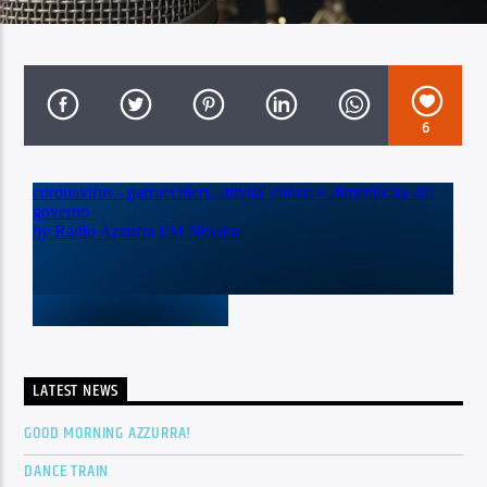
Contattaci allo 0321 626286 oppure a
info@radioazzurra.net
6
Stazione Azzurra FM
LATEST NEWS
GOOD MORNING AZZURRA!
DANCE TRAIN